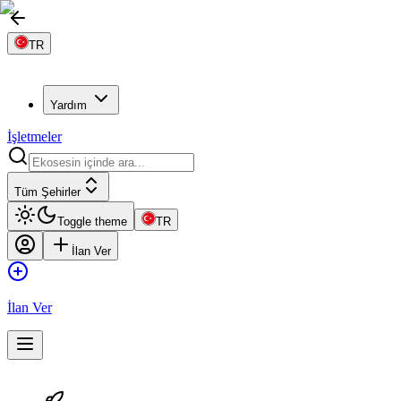
TR
Yardım
İşletmeler
Tüm Şehirler
Toggle theme
TR
İlan Ver
İlan Ver