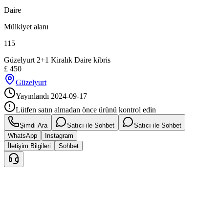
Daire
Mülkiyet alanı
115
Güzelyurt 2+1 Kiralık Daire kibris
£
450
Güzelyurt
Yayınlandı
2024-09-17
Lütfen satın almadan önce ürünü kontrol edin
Şimdi Ara
Satıcı ile Sohbet
Satıcı ile Sohbet
WhatsApp
Instagram
İletişim Bilgileri
Sohbet