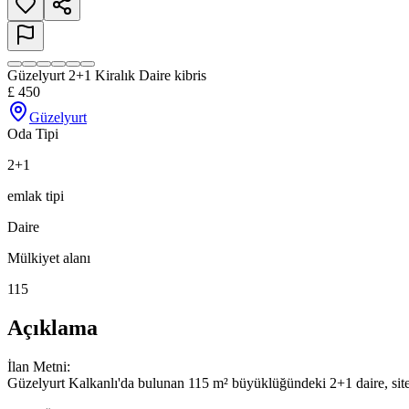
Güzelyurt 2+1 Kiralık Daire kibris
£
450
Güzelyurt
Oda Tipi
2+1
emlak tipi
Daire
Mülkiyet alanı
115
Açıklama
İlan Metni:

Güzelyurt Kalkanlı'da bulunan 115 m² büyüklüğündeki 2+1 daire, siteni