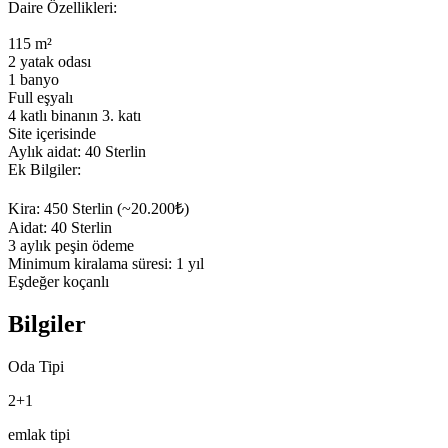
Daire Özellikleri:

115 m²

2 yatak odası

1 banyo

Full eşyalı

4 katlı binanın 3. katı

Site içerisinde

Aylık aidat: 40 Sterlin

Ek Bilgiler:

Kira: 450 Sterlin (~20.200₺)

Aidat: 40 Sterlin

3 aylık peşin ödeme

Minimum kiralama süresi: 1 yıl

Eşdeğer koçanlı
Bilgiler
Oda Tipi
2+1
emlak tipi