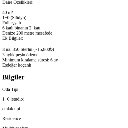
Daire Özellikleri:

40 m²

1+0 (Stüdyo)

Full eşyalı

6 katlı binanın 2. katı

Denize 200 metre mesafede

Ek Bilgiler:

Kira: 350 Sterlin (~15,800₺)

3 aylık peşin ödeme

Minimum kiralama süresi: 6 ay

Eşdeğer koçanlı
Bilgiler
Oda Tipi
1+0 (studio)
emlak tipi
Residence