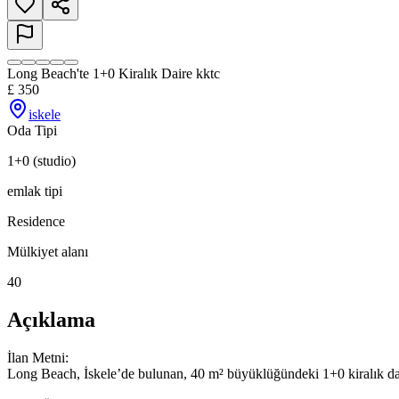
Long Beach'te 1+0 Kiralık Daire kktc
£
350
iskele
Oda Tipi
1+0 (studio)
emlak tipi
Residence
Mülkiyet alanı
40
Açıklama
İlan Metni:

Long Beach, İskele’de bulunan, 40 m² büyüklüğündeki 1+0 kiralık dair