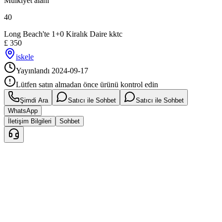
Mülkiyet alanı
40
Long Beach'te 1+0 Kiralık Daire kktc
£
350
iskele
Yayınlandı
2024-09-17
Lütfen satın almadan önce ürünü kontrol edin
Şimdi Ara
Satıcı ile Sohbet
Satıcı ile Sohbet
WhatsApp
İletişim Bilgileri
Sohbet