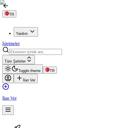
TR
Yardım
İşletmeler
Tüm Şehirler
Toggle theme
TR
İlan Ver
İlan Ver