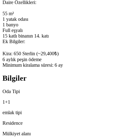
Daire Özellikleri:

55 m²

1 yatak odası

1 banyo

Full eşyalı

15 katlı binanın 14. katı

Ek Bilgiler:

Kira: 650 Sterlin (~29,400₺)

6 aylık peşin ödeme

Minimum kiralama süresi: 6 ay
Bilgiler
Oda Tipi
1+1
emlak tipi
Residence
Mülkiyet alanı