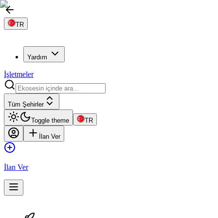
TR
Yardım
İşletmeler
Tüm Şehirler
Toggle theme
TR
İlan Ver
İlan Ver