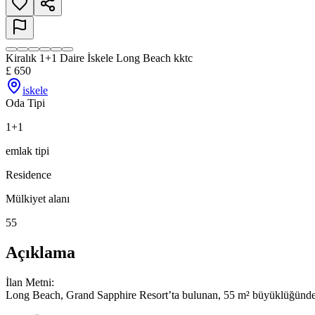
Kiralık 1+1 Daire İskele Long Beach kktc
£
650
iskele
Oda Tipi
1+1
emlak tipi
Residence
Mülkiyet alanı
55
Açıklama
İlan Metni:

Long Beach, Grand Sapphire Resort’ta bulunan, 55 m² büyüklüğündeki 1+