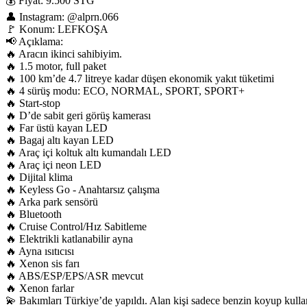
💰 Fiyat: 9.500 STG

👤 Instagram: @alprn.066

🚩 Konum: LEFKOŞA

📢 Açıklama:

🔥 Aracın ikinci sahibiyim.

🔥 1.5 motor, full paket

🔥 100 km’de 4.7 litreye kadar düşen ekonomik yakıt tüketimi

🔥 4 sürüş modu: ECO, NORMAL, SPORT, SPORT+

🔥 Start-stop

🔥 D’de sabit geri görüş kamerası

🔥 Far üstü kayan LED

🔥 Bagaj altı kayan LED

🔥 Araç içi koltuk altı kumandalı LED

🔥 Araç içi neon LED

🔥 Dijital klima

🔥 Keyless Go - Anahtarsız çalışma

🔥 Arka park sensörü

🔥 Bluetooth

🔥 Cruise Control/Hız Sabitleme

🔥 Elektrikli katlanabilir ayna

🔥 Ayna ısıtıcısı

🔥 Xenon sis farı

🔥 ABS/ESP/EPS/ASR mevcut

🔥 Xenon farlar

💫 Bakımları Türkiye’de yapıldı. Alan kişi sadece benzin koyup kullanaca