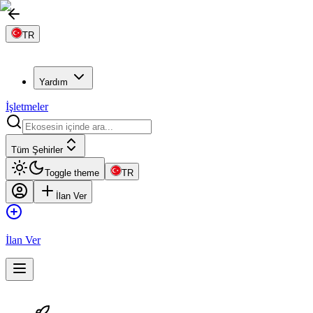
TR
Yardım
İşletmeler
Tüm Şehirler
Toggle theme
TR
İlan Ver
İlan Ver