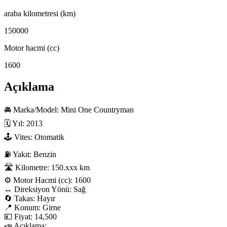
araba kilometresi (km)
150000
Motor hacmi (cc)
1600
Açıklama
🚘 Marka/Model: Mini One Countryman

🗓 Yıl: 2013

🕹 Vites: Otomatik

⛽ Yakıt: Benzin

🛣 Kilometre: 150.xxx km

⚙️ Motor Hacmi (cc): 1600

↔️ Direksiyon Yönü: Sağ

🔄 Takas: Hayır

📍 Konum: Girne

💴 Fiyat: 14,500

📣 Açıklama:
