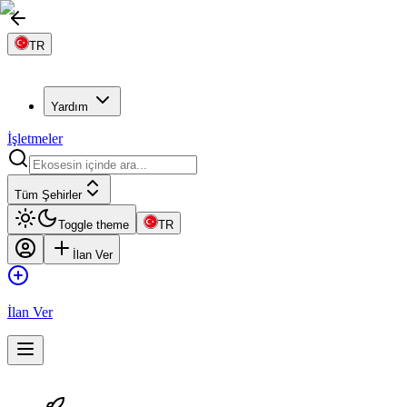
TR
Yardım
İşletmeler
Tüm Şehirler
Toggle theme
TR
İlan Ver
İlan Ver