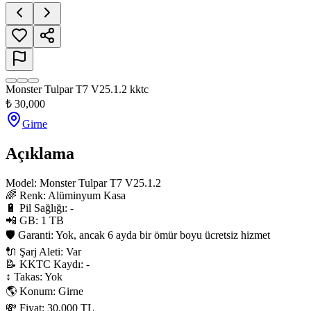
Monster Tulpar T7 V25.1.2 kktc
₺
30,000
Girne
Açıklama
Model: Monster Tulpar T7 V25.1.2

🌈 Renk: Alüminyum Kasa

🔋 Pil Sağlığı: -

📲 GB: 1 TB

🛡 Garanti: Yok, ancak 6 ayda bir ömür boyu ücretsiz hizmet

🔌 Şarj Aleti: Var

📝 KKTC Kaydı: -

↕ Takas: Yok

🌎 Konum: Girne

💸 Fiyat: 30,000 TL
