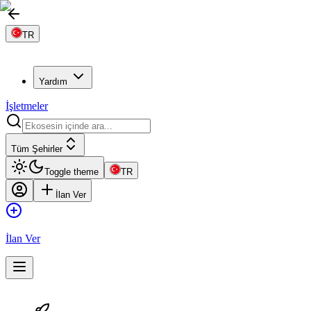
TR
Yardım
İşletmeler
Tüm Şehirler
Toggle theme
TR
İlan Ver
İlan Ver