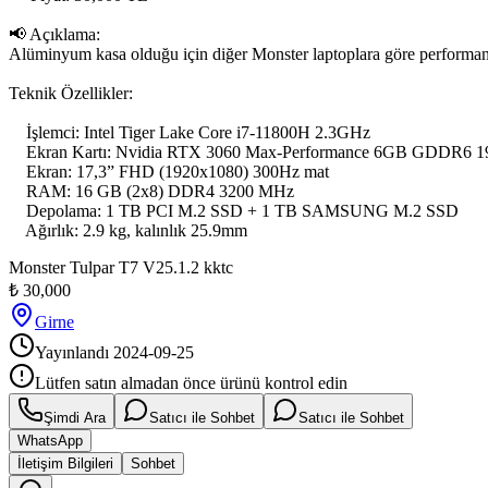
📢 Açıklama:

Alüminyum kasa olduğu için diğer Monster laptoplara göre performansı da
Teknik Özellikler:

    İşlemci: Intel Tiger Lake Core i7-11800H 2.3GHz

    Ekran Kartı: Nvidia RTX 3060 Max-Performance 6GB GDDR6 19
    Ekran: 17,3” FHD (1920x1080) 300Hz mat

    RAM: 16 GB (2x8) DDR4 3200 MHz

    Depolama: 1 TB PCI M.2 SSD + 1 TB SAMSUNG M.2 SSD

    Ağırlık: 2.9 kg, kalınlık 25.9mm
Monster Tulpar T7 V25.1.2 kktc
₺
30,000
Girne
Yayınlandı
2024-09-25
Lütfen satın almadan önce ürünü kontrol edin
Şimdi Ara
Satıcı ile Sohbet
Satıcı ile Sohbet
WhatsApp
İletişim Bilgileri
Sohbet