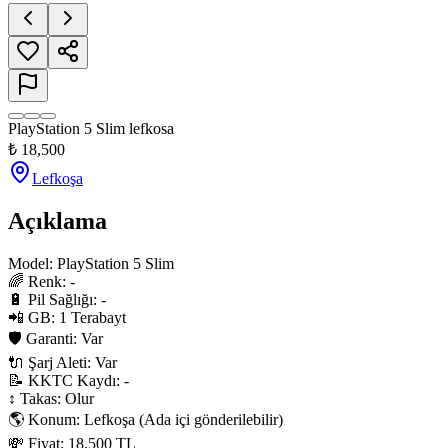
PlayStation 5 Slim lefkosa
₺
18,500
Lefkoşa
Açıklama
Model: PlayStation 5 Slim

🌈 Renk: -

🔋 Pil Sağlığı: -

📲 GB: 1 Terabayt

🛡 Garanti: Var

🔌 Şarj Aleti: Var

📝 KKTC Kaydı: -

↕ Takas: Olur

🌎 Konum: Lefkoşa (Ada içi gönderilebilir)

💸 Fiyat: 18,500 TL
