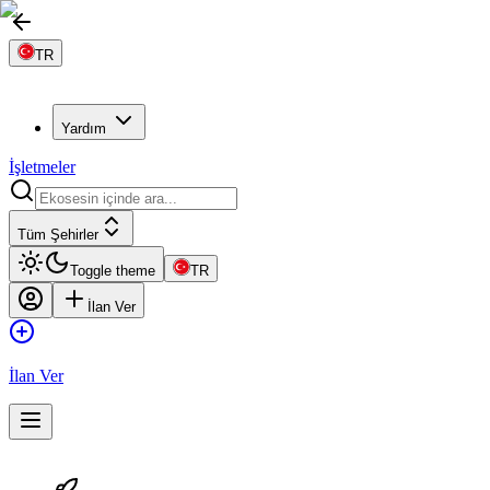
TR
Yardım
İşletmeler
Tüm Şehirler
Toggle theme
TR
İlan Ver
İlan Ver