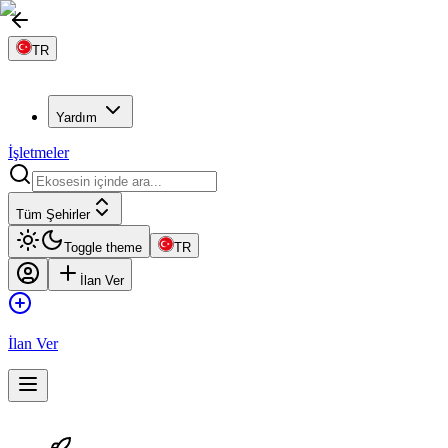
TR
Yardım
İşletmeler
Tüm Şehirler
Toggle theme
TR
İlan Ver
İlan Ver