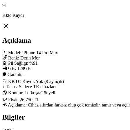
91
Kktc Kaydı
Açıklama
📱 Model: iPhone 14 Pro Max

🌈 Renk: Derin Mor

🔋 Pil Sağlığı: %91

📲 GB: 128GB

🛡 Garanti: -

📝 KKTC Kaydı: Yok (9 ay açık)

↕️ Takas: Sadece TR cihazları

🌎 Konum: Lefkoşa/Gönyeli

💸 Fiyat: 26,750 TL

📢 Açıklama: Cihaz sıfırdan farksız olup çok temizdir, tamir veya açılm
Bilgiler
marka