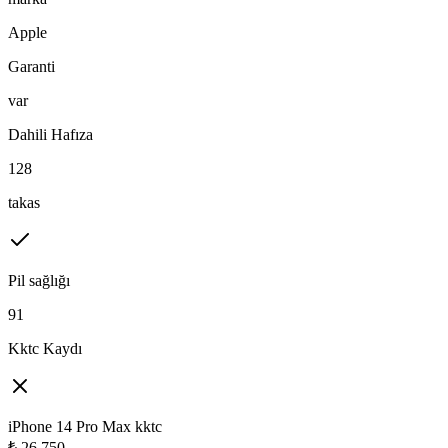
Apple
Garanti
var
Dahili Hafıza
128
takas
Pil sağlığı
91
Kktc Kaydı
iPhone 14 Pro Max kktc
₺
26,750