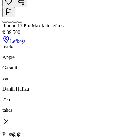
iPhone 15 Pro Max kktc lefkosa
₺
39,500
Lefkoşa
marka
Apple
Garanti
var
Dahili Hafıza
256
takas
Pil sağlığı