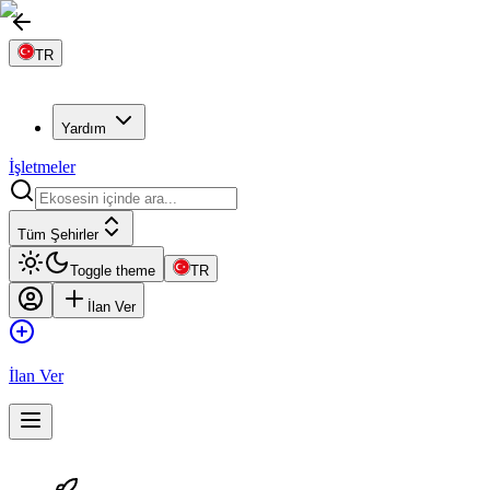
TR
Yardım
İşletmeler
Tüm Şehirler
Toggle theme
TR
İlan Ver
İlan Ver