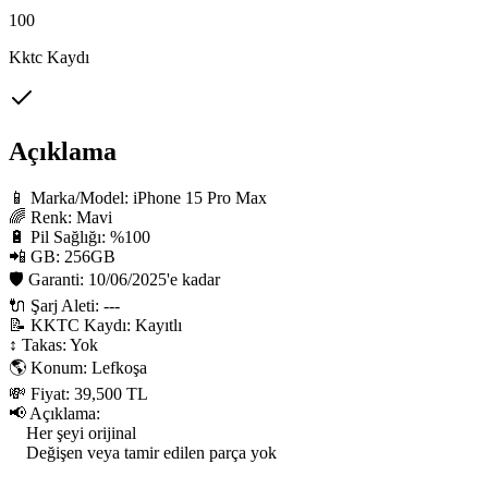
100
Kktc Kaydı
Açıklama
📱 Marka/Model: iPhone 15 Pro Max

🌈 Renk: Mavi

🔋 Pil Sağlığı: %100

📲 GB: 256GB

🛡 Garanti: 10/06/2025'e kadar

🔌 Şarj Aleti: ---

📝 KKTC Kaydı: Kayıtlı

↕️ Takas: Yok

🌎 Konum: Lefkoşa

💸 Fiyat: 39,500 TL

📢 Açıklama:

    Her şeyi orijinal

    Değişen veya tamir edilen parça yok