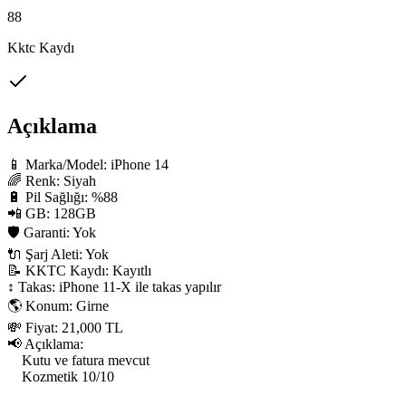
88
Kktc Kaydı
Açıklama
📱 Marka/Model: iPhone 14

🌈 Renk: Siyah

🔋 Pil Sağlığı: %88

📲 GB: 128GB

🛡 Garanti: Yok

🔌 Şarj Aleti: Yok

📝 KKTC Kaydı: Kayıtlı

↕️ Takas: iPhone 11-X ile takas yapılır

🌎 Konum: Girne

💸 Fiyat: 21,000 TL

📢 Açıklama:

    Kutu ve fatura mevcut

    Kozmetik 10/10