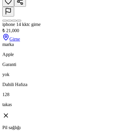
iphone 14 kktc girne
₺
21,000
Girne
marka
Apple
Garanti
yok
Dahili Hafıza
128
takas
Pil sağlığı