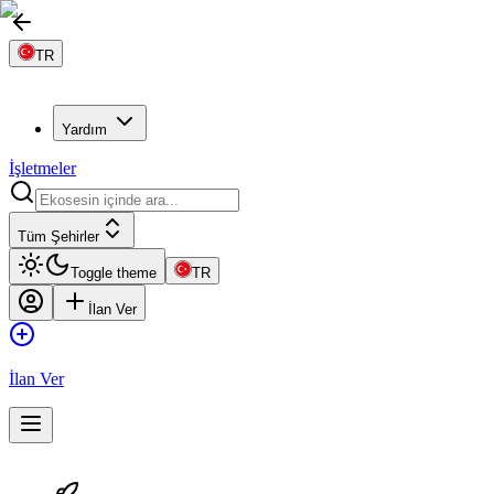
TR
Yardım
İşletmeler
Tüm Şehirler
Toggle theme
TR
İlan Ver
İlan Ver