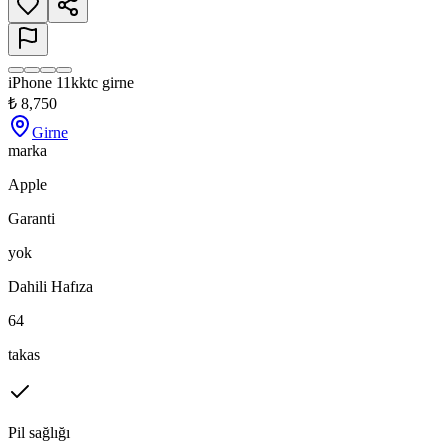
iPhone 11kktc girne
₺
8,750
Girne
marka
Apple
Garanti
yok
Dahili Hafıza
64
takas
Pil sağlığı