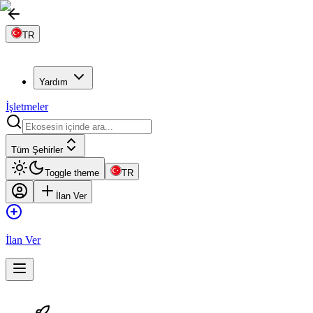
TR
Yardım
İşletmeler
Tüm Şehirler
Toggle theme
TR
İlan Ver
İlan Ver