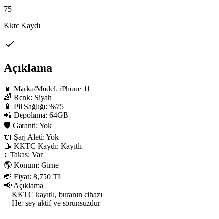
75
Kktc Kaydı
Açıklama
📱 Marka/Model: iPhone 11

🌈 Renk: Siyah

🔋 Pil Sağlığı: %75

📲 Depolama: 64GB

🛡 Garanti: Yok

🔌 Şarj Aleti: Yok

📝 KKTC Kaydı: Kayıtlı

↕️ Takas: Var

🌎 Konum: Girne

💸 Fiyat: 8,750 TL

📢 Açıklama:

    KKTC kayıtlı, buranın cihazı

    Her şey aktif ve sorunsuzdur