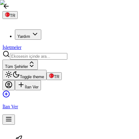
TR
Yardım
İşletmeler
Tüm Şehirler
Toggle theme
TR
İlan Ver
İlan Ver