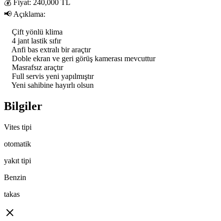
💰 Fiyat: 240,000 TL

📢 Açıklama:

    Çift yönlü klima

    4 jant lastik sıfır

    Anfi bas extralı bir araçtır

    Doble ekran ve geri görüş kamerası mevcuttur

    Masrafsız araçtır

    Full servis yeni yapılmıştır

    Yeni sahibine hayırlı olsun
Bilgiler
Vites tipi
otomatik
yakıt tipi
Benzin
takas