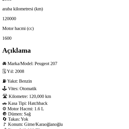
araba kilometresi (km)
120000
Motor hacmi (cc)
1600
Açıklama
🚘 Marka/Model: Peugeot 207

🗓 Yıl: 2008

⛽ Yakıt: Benzin

🕹 Vites: Otomatik

🛣 Kilometre: 120,000 km

🚗 Kasa Tipi: Hatchback

⚙️ Motor Hacmi: 1.6 L

🔘 Dümen: Sağ

🔄 Takas: Yok

🚩 Konum: Girne/Karaoğlanoğlu
