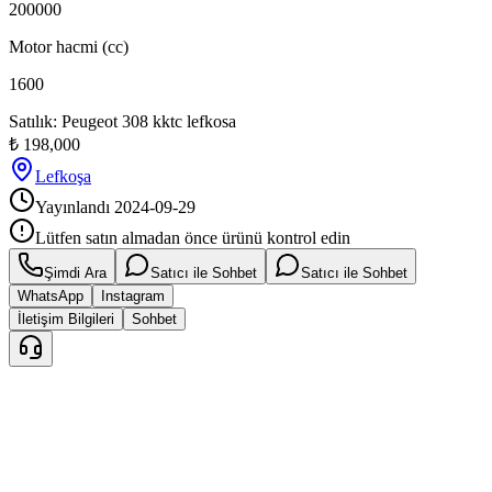
200000
Motor hacmi (cc)
1600
Satılık: Peugeot 308 kktc lefkosa
₺
198,000
Lefkoşa
Yayınlandı
2024-09-29
Lütfen satın almadan önce ürünü kontrol edin
Şimdi Ara
Satıcı ile Sohbet
Satıcı ile Sohbet
WhatsApp
Instagram
İletişim Bilgileri
Sohbet