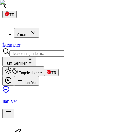
TR
Yardım
İşletmeler
Tüm Şehirler
Toggle theme
TR
İlan Ver
İlan Ver