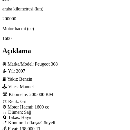
araba kilometresi (km)
200000
Motor hacmi (cc)
1600
Açıklama
🚘 Marka/Model: Peugeot 308

📝 Yıl: 2007

⛽️ Yakıt: Benzin

🕹️ Vites: Manuel

🛣️ Kilometre: 200.000 KM

🎨 Renk: Gri

⚙️ Motor Hacmi: 1600 cc

↔️ Dümen: Sağ

🔄 Takas: Hayır

📍 Konum: Lefkoşa/Gönyeli

💰 Fiyat: 198.000 TL
