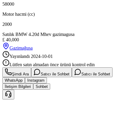
58000
Motor hacmi (cc)
2000
Satılık BMW 4.20d Mhev gazimagusa
£
40,000
Gazimağusa
Yayınlandı
2024-10-01
Lütfen satın almadan önce ürünü kontrol edin
Şimdi Ara
Satıcı ile Sohbet
Satıcı ile Sohbet
WhatsApp
Instagram
İletişim Bilgileri
Sohbet