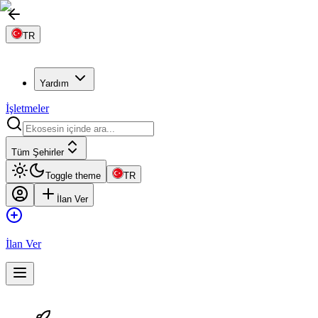
TR
Yardım
İşletmeler
Tüm Şehirler
Toggle theme
TR
İlan Ver
İlan Ver