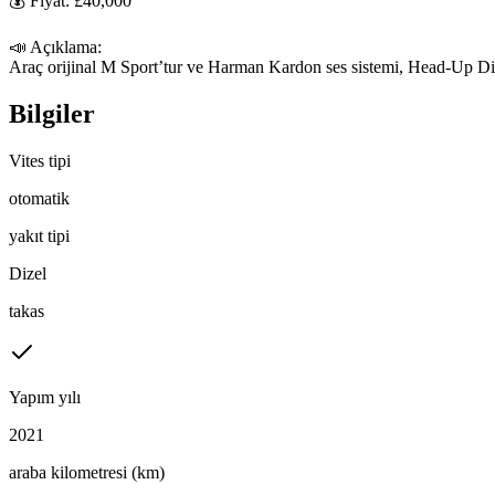
💰 Fiyat: £40,000

📣 Açıklama:

Araç orijinal M Sport’tur ve Harman Kardon ses sistemi, Head-Up Displ
Bilgiler
Vites tipi
otomatik
yakıt tipi
Dizel
takas
Yapım yılı
2021
araba kilometresi (km)