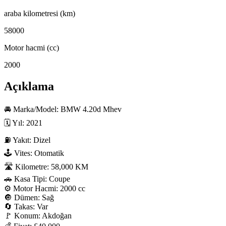
araba kilometresi (km)
58000
Motor hacmi (cc)
2000
Açıklama
🚘 Marka/Model: BMW 4.20d Mhev

🗓 Yıl: 2021

⛽ Yakıt: Dizel

🕹 Vites: Otomatik

🛣 Kilometre: 58,000 KM

🚗 Kasa Tipi: Coupe

⚙️ Motor Hacmi: 2000 cc

🔘 Dümen: Sağ

🔄 Takas: Var

🚩 Konum: Akdoğan
