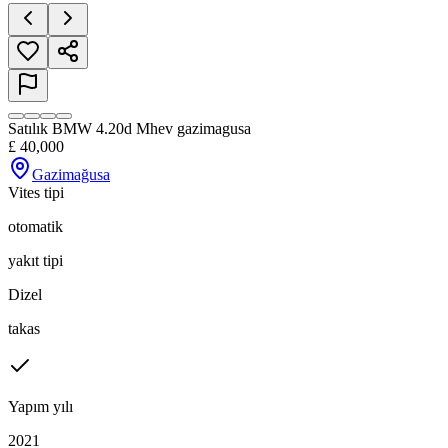
Satılık BMW 4.20d Mhev gazimagusa
£
40,000
Gazimağusa
Vites tipi
otomatik
yakıt tipi
Dizel
takas
Yapım yılı
2021