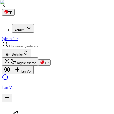
TR
Yardım
İşletmeler
Tüm Şehirler
Toggle theme
TR
İlan Ver
İlan Ver