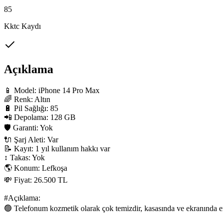
85
Kktc Kaydı
Açıklama
📱 Model: iPhone 14 Pro Max

🌈 Renk: Altın

🔋 Pil Sağlığı: 85

📲 Depolama: 128 GB

🛡 Garanti: Yok

🔌 Şarj Aleti: Var

📝 Kayıt: 1 yıl kullanım hakkı var

↕️ Takas: Yok

🌎 Konum: Lefkoşa

💸 Fiyat: 26.500 TL

#Açıklama:

🟢 Telefonum kozmetik olarak çok temizdir, kasasında ve ekranında en 