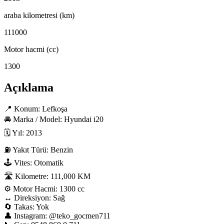
araba kilometresi (km)
111000
Motor hacmi (cc)
1300
Açıklama
📍 Konum: Lefkoşa

🚘 Marka / Model: Hyundai i20

🗓 Yıl: 2013

⛽ Yakıt Türü: Benzin

🕹 Vites: Otomatik

🛣 Kilometre: 111,000 KM

⚙️ Motor Hacmi: 1300 cc

↔️ Direksiyon: Sağ

🔄 Takas: Yok

👤 Instagram: @teko_gocmen711
