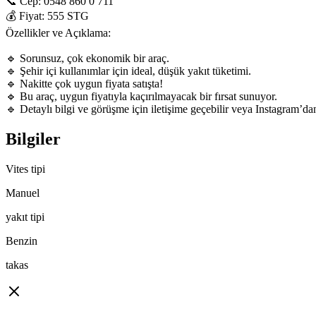
📞 Cep: 0548 860 0 711

💰 Fiyat: 555 STG

Özellikler ve Açıklama:

🔹 Sorunsuz, çok ekonomik bir araç.

🔹 Şehir içi kullanımlar için ideal, düşük yakıt tüketimi.

🔹 Nakitte çok uygun fiyata satışta!

🔹 Bu araç, uygun fiyatıyla kaçırılmayacak bir fırsat sunuyor.

🔹 Detaylı bilgi ve görüşme için iletişime geçebilir veya Instagram’dan
Bilgiler
Vites tipi
Manuel
yakıt tipi
Benzin
takas