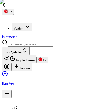
TR
Yardım
İşletmeler
Tüm Şehirler
Toggle theme
TR
İlan Ver
İlan Ver