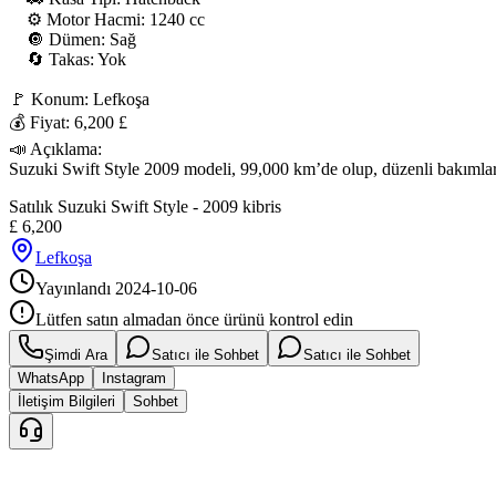
    ⚙️ Motor Hacmi: 1240 cc

    🔘 Dümen: Sağ

    🔄 Takas: Yok

🚩 Konum: Lefkoşa

💰 Fiyat: 6,200 £

📣 Açıklama:

Suzuki Swift Style 2009 modeli, 99,000 km’de olup, düzenli bakımları y
Satılık Suzuki Swift Style - 2009 kibris
£
6,200
Lefkoşa
Yayınlandı
2024-10-06
Lütfen satın almadan önce ürünü kontrol edin
Şimdi Ara
Satıcı ile Sohbet
Satıcı ile Sohbet
WhatsApp
Instagram
İletişim Bilgileri
Sohbet