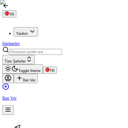
TR
Yardım
İşletmeler
Tüm Şehirler
Toggle theme
TR
İlan Ver
İlan Ver