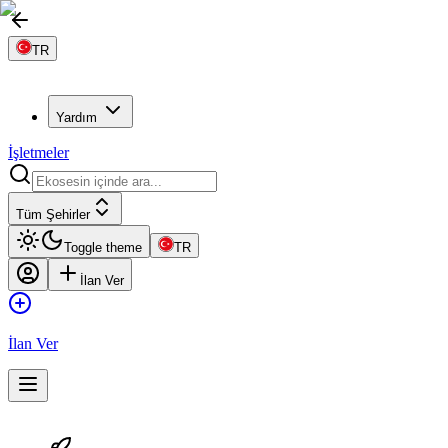
TR
Yardım
İşletmeler
Tüm Şehirler
Toggle theme
TR
İlan Ver
İlan Ver