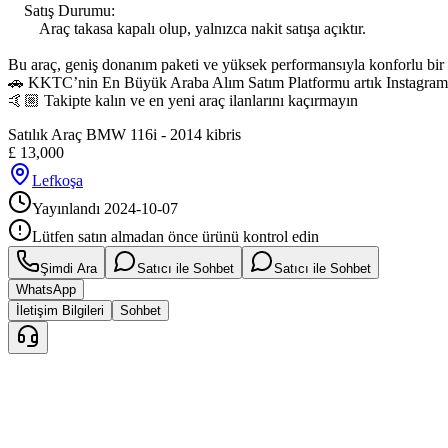
    Satış Durumu:

        Araç takasa kapalı olup, yalnızca nakit satışa açıktır.

Bu araç, geniş donanım paketi ve yüksek performansıyla konforlu bir sür
🚗 KKTC’nin En Büyük Araba Alım Satım Platformu artık Instagram’
🤙🏼 Takipte kalın ve en yeni araç ilanlarını kaçırmayın
Satılık Araç BMW 116i - 2014 kibris
£
13,000
Lefkoşa
Yayınlandı
2024-10-07
Lütfen satın almadan önce ürünü kontrol edin
Şimdi Ara
Satıcı ile Sohbet
Satıcı ile Sohbet
WhatsApp
İletişim Bilgileri
Sohbet