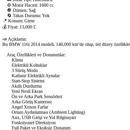
    ⚙️ Motor Hacmi: 1600 cc

    🔘 Dümen: Sağ

    🔄 Takas Durumu: Yok

📍 Konum: Girne

💰 Fiyat: 13,000 £

📣 Açıklama:

Bu BMW 116i 2014 modeli, 140,000 km’de olup, üst düzey özelliklere s
    Araç Özellikleri ve Donanımlar:

        Klima

        Elektrikli Koltuklar

        3 Sürüş Modu

        Katlanır Elektrikli Aynalar

        Start-Stop Sistemi

        Akıllı Durdurma

        Yeni Nesil Ekran

        Ön ve Arka Park Sensörleri

        Arka Görüş Kamerası

        Angel Xenon Farlar

        Ortam Aydınlatması (Ambient Lighting)

        Aux, USB Girişi ve Yol Bilgisayarı

        Fonksiyonel Direksiyon

        Full Paket ve Eksiksiz Donanım
