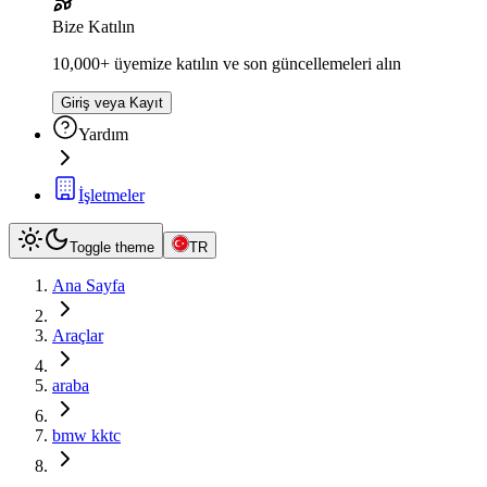
Bize Katılın
10,000+ üyemize katılın ve son güncellemeleri alın
Giriş veya Kayıt
Yardım
İşletmeler
Toggle theme
TR
Ana Sayfa
Araçlar
araba
bmw kktc