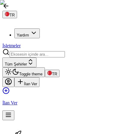
TR
Yardım
İşletmeler
Tüm Şehirler
Toggle theme
TR
İlan Ver
İlan Ver