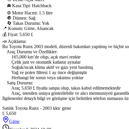
    🚘 Kasa Tipi: Hatchback

    ⚙ Motor Hacmi: 1.5 litre

    🔘 Dümen: Sağ

    🔄 Takas Durumu: Yok

📍 Konum: Girne, Alsancak

💰 Fiyat: 5,650 £

📣 Açıklama:

Bu Toyota Runx 2003 modeli, düzenli bakımları yapılmış ve hiçbir s
    Araç Durumu ve Özellikler:

        165,000 km’de olup, açık mavi renkte

        Çelik jant ve otomatik katlanır aynalar

        Soğuk/sıcak klima aktif ve gazı yeni basılmış

        Yağ ve polen filtresi 1 ay önce değişmiştir

        Herhangi bir sorun veya sıkıntısı yoktur

    Satış Durumu:

        Araç 5,650 £ fiyatla satışta olup, takas kabul edilmemektedir

        Araç, istenilen ustaya gösterilebilir ve alıcı memnuniyeti garantilid
İlgilenenler detaylı bilgi ve görüşme için belirtilen telefon numarası üz
Satılık Toyota Runx - 2003 kktc girne
£
5,650
Girne