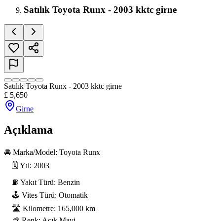
Satılık Toyota Runx - 2003 kktc girne
Satılık Toyota Runx - 2003 kktc girne
£
5,650
Girne
Açıklama
🚘 Marka/Model: Toyota Runx

    🗓 Yıl: 2003

    ⛽ Yakıt Türü: Benzin

    🕹 Vites Türü: Otomatik

    🛣 Kilometre: 165,000 km

    🎨 Renk: Açık Mavi
