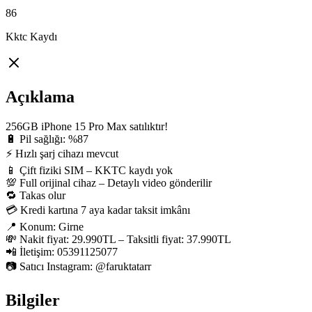
86
Kktc Kaydı
Açıklama
256GB iPhone 15 Pro Max satılıktır!

🔋 Pil sağlığı: %87

⚡ Hızlı şarj cihazı mevcut

📱 Çift fiziki SIM – KKTC kaydı yok

💯 Full orijinal cihaz – Detaylı video gönderilir

🔁 Takas olur

💳 Kredi kartına 7 aya kadar taksit imkânı

📍 Konum: Girne

💸 Nakit fiyat: 29.990TL – Taksitli fiyat: 37.990TL

📲 İletişim: 05391125077

📷 Satıcı Instagram: @faruktatarr
Bilgiler