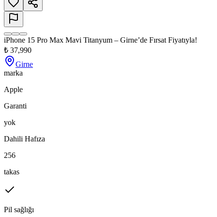
iPhone 15 Pro Max Mavi Titanyum – Girne’de Fırsat Fiyatıyla!
₺
37,990
Girne
marka
Apple
Garanti
yok
Dahili Hafıza
256
takas
Pil sağlığı