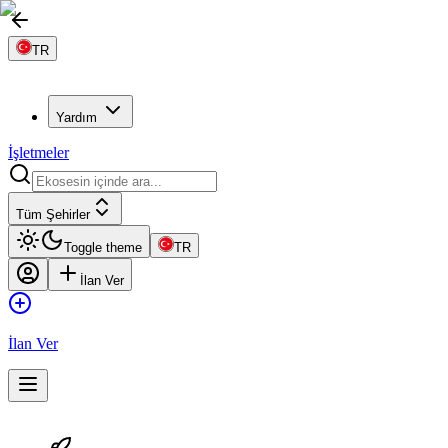
TR
Yardım
İşletmeler
Tüm Şehirler
Toggle theme
TR
İlan Ver
İlan Ver