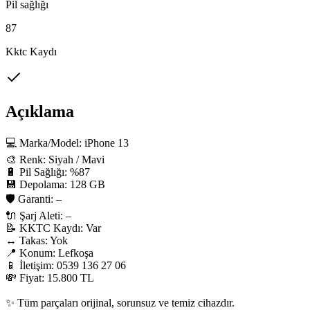
Pil sağlığı
87
Kktc Kaydı
Açıklama
💻 Marka/Model: iPhone 13

🎨 Renk: Siyah / Mavi

🔋 Pil Sağlığı: %87

💾 Depolama: 128 GB

🛡 Garanti: –

🔌 Şarj Aleti: –

📝 KKTC Kaydı: Var

↔️ Takas: Yok

📍 Konum: Lefkoşa

📱 İletişim: 0539 136 27 06

💸 Fiyat: 15.800 TL

✨ Tüm parçaları orijinal, sorunsuz ve temiz cihazdır.