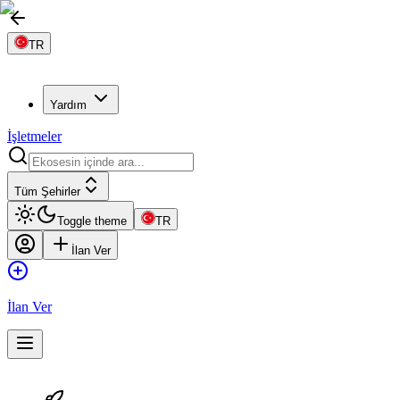
TR
Yardım
İşletmeler
Tüm Şehirler
Toggle theme
TR
İlan Ver
İlan Ver