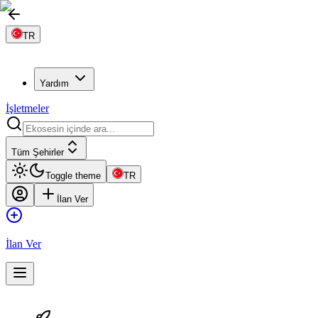
TR
Yardım
İşletmeler
Tüm Şehirler
Toggle theme
TR
İlan Ver
İlan Ver