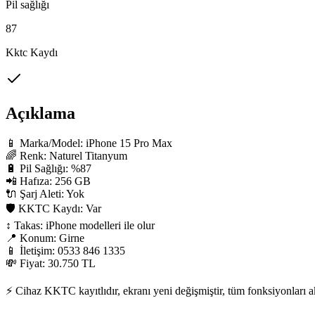
Pil sağlığı
87
Kktc Kaydı
Açıklama
📱 Marka/Model: iPhone 15 Pro Max

🌈 Renk: Naturel Titanyum

🔋 Pil Sağlığı: %87

📲 Hafıza: 256 GB

🔌 Şarj Aleti: Yok

🛡 KKTC Kaydı: Var

↕️ Takas: iPhone modelleri ile olur

📍 Konum: Girne

📱 İletişim: 0533 846 1335

💸 Fiyat: 30.750 TL

⚡ Cihaz KKTC kayıtlıdır, ekranı yeni değişmiştir, tüm fonksiyonları akti