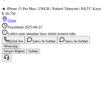
🔥 iPhone 15 Pro Max | 256GB | Naturel Titanyum | KKTC Kayıt
₺
30,750
Girne
Yayınlandı
2025-08-21
Lütfen satın almadan önce ürünü kontrol edin
Şimdi Ara
Satıcı ile Sohbet
Satıcı ile Sohbet
WhatsApp
İletişim Bilgileri
Sohbet