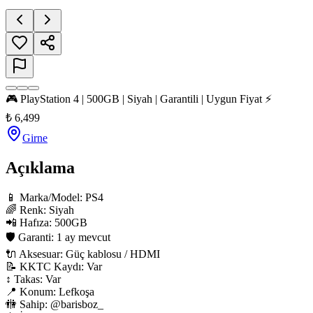
🎮 PlayStation 4 | 500GB | Siyah | Garantili | Uygun Fiyat ⚡
₺
6,499
Girne
Açıklama
📱 Marka/Model: PS4

🌈 Renk: Siyah

📲 Hafıza: 500GB

🛡 Garanti: 1 ay mevcut

🔌 Aksesuar: Güç kablosu / HDMI

📝 KKTC Kaydı: Var

↕️ Takas: Var

📍 Konum: Lefkoşa

🚻 Sahip: @barisboz_
