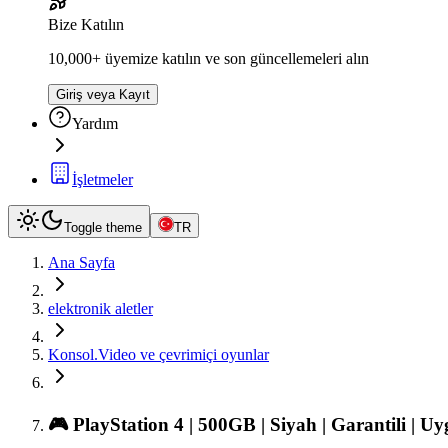
Bize Katılın
10,000+ üyemize katılın ve son güncellemeleri alın
Giriş veya Kayıt
Yardım
İşletmeler
Toggle theme
TR
Ana Sayfa
elektronik aletler
Konsol.Video ve çevrimiçi oyunlar
🎮 PlayStation 4 | 500GB | Siyah | Garantili | U