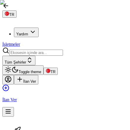
TR
Yardım
İşletmeler
Tüm Şehirler
Toggle theme
TR
İlan Ver
İlan Ver