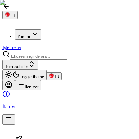
TR
Yardım
İşletmeler
Tüm Şehirler
Toggle theme
TR
İlan Ver
İlan Ver