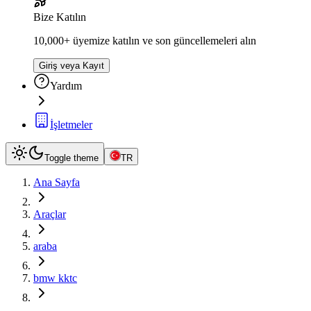
Bize Katılın
10,000+ üyemize katılın ve son güncellemeleri alın
Giriş veya Kayıt
Yardım
İşletmeler
Toggle theme
TR
Ana Sayfa
Araçlar
araba
bmw kktc