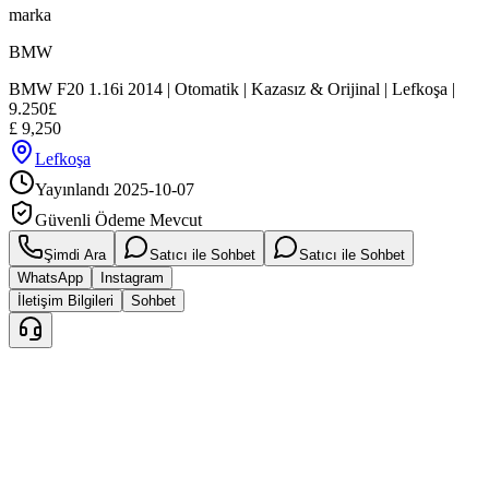
marka
BMW
BMW F20 1.16i 2014 | Otomatik | Kazasız & Orijinal | Lefkoşa |
9.250£
£
9,250
Lefkoşa
Yayınlandı
2025-10-07
Güvenli Ödeme Mevcut
Şimdi Ara
Satıcı ile Sohbet
Satıcı ile Sohbet
WhatsApp
Instagram
İletişim Bilgileri
Sohbet