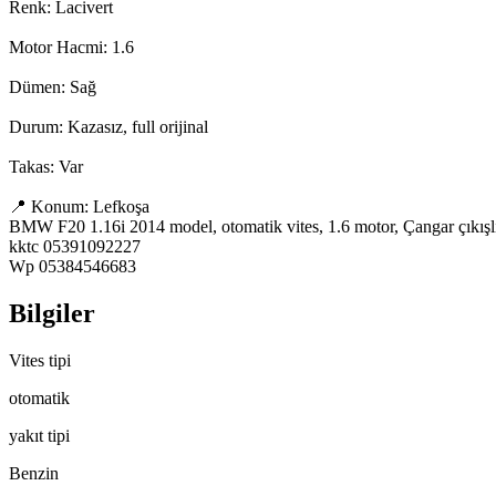
Renk: Lacivert

Motor Hacmi: 1.6

Dümen: Sağ

Durum: Kazasız, full orijinal

Takas: Var

📍 Konum: Lefkoşa

BMW F20 1.16i 2014 model, otomatik vites, 1.6 motor, Çangar çıkışlı, kaz
kktc 05391092227

Wp 05384546683
Bilgiler
Vites tipi
otomatik
yakıt tipi
Benzin