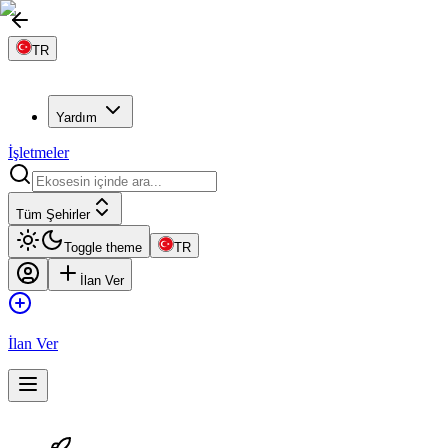
TR
Yardım
İşletmeler
Tüm Şehirler
Toggle theme
TR
İlan Ver
İlan Ver