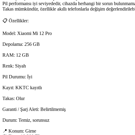
Pil performansı iyi seviyededir, cihazda herhangi bir sorun bulunmamak
Takas mümkündür, özellikle akıllı telefonlarla değişim değerlendirilebili
📋 Özellikler:

Model: Xiaomi Mi 12 Pro

Depolama: 256 GB

RAM: 12 GB

Renk: Siyah

Pil Durumu: İyi

Kayıt: KKTC kayıtlı

Takas: Olur

Garanti / Şarj Aleti: Belirtilmemiş

Durum: Temiz, sorunsuz

📍 Konum: Girne
