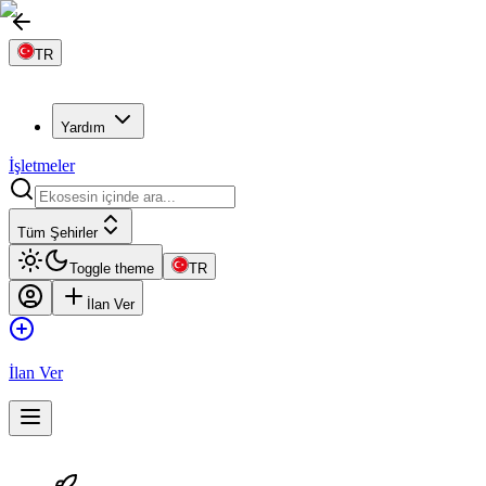
TR
Yardım
İşletmeler
Tüm Şehirler
Toggle theme
TR
İlan Ver
İlan Ver