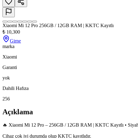
Xiaomi Mi 12 Pro 256GB / 12GB RAM | KKTC Kayıtlı
₺
10,300
Girne
marka
Xiaomi
Garanti
yok
Dahili Hafıza
256
Açıklama
🔥 Xiaomi Mi 12 Pro – 256GB / 12GB RAM | KKTC Kayıtlı • Siyah 
Cihaz çok iyi durumda olup KKTC kayıtlıdır.
