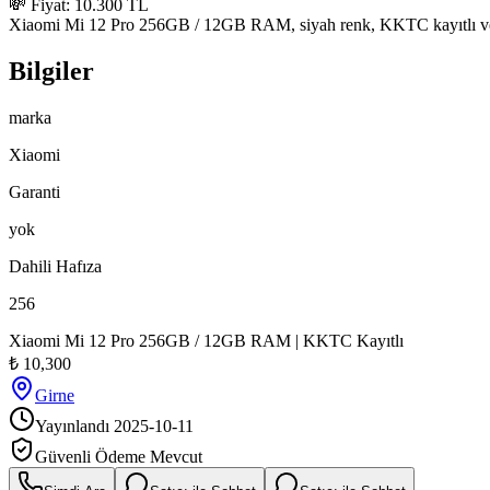
💸 Fiyat: 10.300 TL

Xiaomi Mi 12 Pro 256GB / 12GB RAM, siyah renk, KKTC kayıtlı ve iy
Bilgiler
marka
Xiaomi
Garanti
yok
Dahili Hafıza
256
Xiaomi Mi 12 Pro 256GB / 12GB RAM | KKTC Kayıtlı
₺
10,300
Girne
Yayınlandı
2025-10-11
Güvenli Ödeme Mevcut