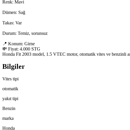
Renk: Mavi

Dümen: Sağ

Takas: Var

Durum: Temiz, sorunsuz

📍 Konum: Girne

💸 Fiyat: 4.000 STG

Honda Fit 2003 model, 1.5 VTEC motor, otomatik vites ve benzinli araç
Bilgiler
Vites tipi
otomatik
yakıt tipi
Benzin
marka
Honda