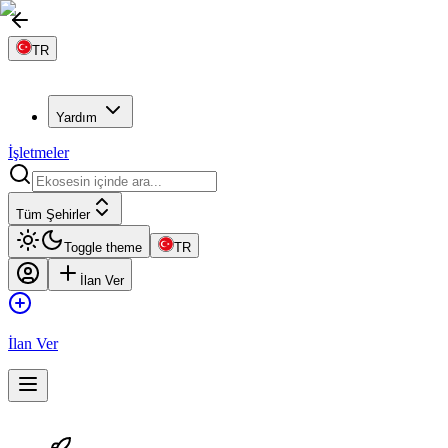
TR
Yardım
İşletmeler
Tüm Şehirler
Toggle theme
TR
İlan Ver
İlan Ver