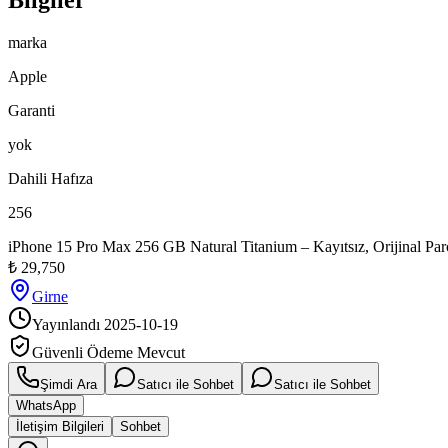
Bilgiler
marka
Apple
Garanti
yok
Dahili Hafıza
256
iPhone 15 Pro Max 256 GB Natural Titanium – Kayıtsız, Orijinal Par
₺
29,750
Girne
Yayınlandı
2025-10-19
Güvenli Ödeme Mevcut
Şimdi Ara
Satıcı ile Sohbet
Satıcı ile Sohbet
WhatsApp
İletişim Bilgileri
Sohbet