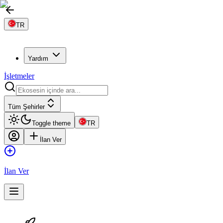
TR
Yardım
İşletmeler
Tüm Şehirler
Toggle theme
TR
İlan Ver
İlan Ver