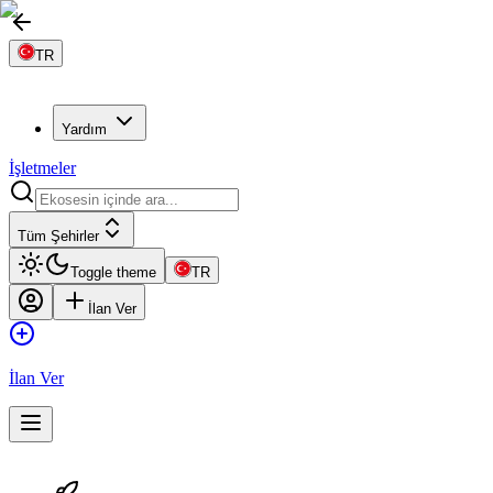
TR
Yardım
İşletmeler
Tüm Şehirler
Toggle theme
TR
İlan Ver
İlan Ver