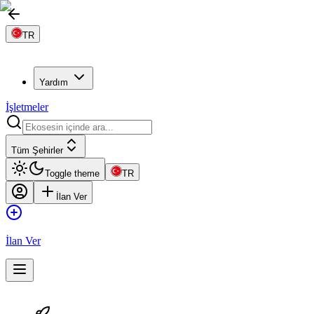
TR
Yardım
İşletmeler
Tüm Şehirler
Toggle theme
TR
İlan Ver
İlan Ver