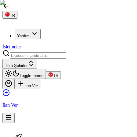
TR
Yardım
İşletmeler
Tüm Şehirler
Toggle theme
TR
İlan Ver
İlan Ver