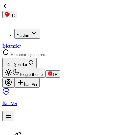
TR
Yardım
İşletmeler
Tüm Şehirler
Toggle theme
TR
İlan Ver
İlan Ver