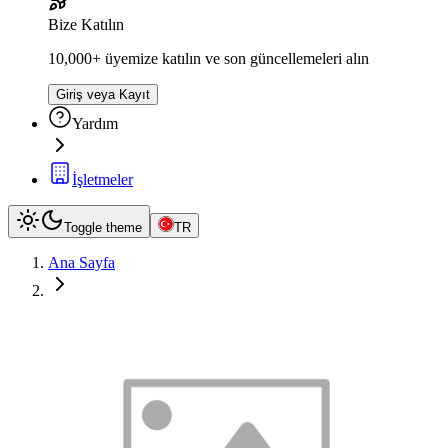
Bize Katılın
10,000+ üyemize katılın ve son güncellemeleri alın
Giriş veya Kayıt
Yardım
İşletmeler
Toggle theme
TR
Ana Sayfa
elektronik aletler
Core i5-8265U 8Th Generation Model: HP
Elitebook Colour: Grey Battery: 2-3hours
RAM: 8GB Storage: 256GB Core i5 Windows
11 Pro Type-C Charging Also Location: