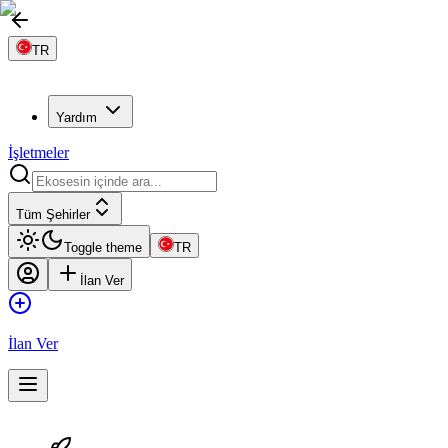
TR
Yardım
İşletmeler
Tüm Şehirler
Toggle theme
TR
İlan Ver
İlan Ver