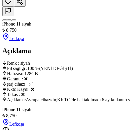
iPhone 11 siyah
₺
8,750
Lefkoşa
Açıklama
🔷Renk : siyah

🔷Pil sağlığı :100 %(YENİ DEĞİŞTİ)

🔷Hafızası: 128GB

🔷Garanti : ❌

🔷şarj cihazı : ✅

🔷Kktc Kaydı: ❌

🔷Takas : ❌

🔷Açıklama:Avrupa cihazıdır,KKTC’de hat takılmadı 6 ay kullanım süres
iPhone 11 siyah
₺
8,750
Lefkoşa