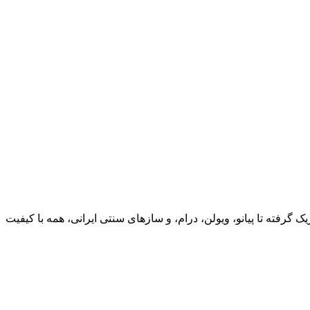
وم در Northern Cyprus پیدا کنید. از گیتارهای کلاسیک و الکتریک گرفته تا پیانو، ویولن، درام، و سازهای سنتی ایرانی، همه با کیفیت