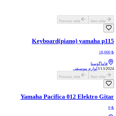
Previous slide
Next slide
Keyboard(piano) yamaha p115
18,000
₺
فاماگوستا
3/13/2024
لوازم موسیقی
Previous slide
Next slide
Yamaha Pacifica 012 Elektro Gitar
0
₺